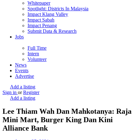
Whitepaper
Spotlight: Districts In Malaysia
Impact Klang Valley
Impact Sabah
Impact Penang
Submit Data & Research
Jobs
Full Time
Intern
Volunteer
News
Events
Advertise
Add a listing
Sign in
or
Register
Add a listing
Lee Thiam Wah Dan Mahkotanya: Raja
Mini Mart, Burger King Dan Kini
Alliance Bank