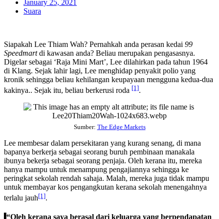
January 25, 2021
Suara
Siapakah Lee Thiam Wah? Pernahkah anda perasan kedai
99
Speedmart
di kawasan anda? Beliau merupakan pengasasnya.
Digelar sebagai ‘Raja Mini Mart’, Lee dilahirkan pada tahun 1964
di Klang. Sejak lahir lagi, Lee menghidap penyakit polio yang
kronik sehingga beliau kehilangan keupayaan mengguna kedua-dua
[1]
kakinya.. Sejak itu, beliau berkerusi roda
.
Sumber:
The Edge Markets
Lee membesar dalam persekitaran yang kurang senang, di mana
bapanya berkerja sebagai seorang buruh pembinaan manakala
ibunya bekerja sebagai seorang penjaja. Oleh kerana itu, mereka
hanya mampu untuk menampung pengajiannya sehingga ke
peringkat sekolah rendah sahaja. Malah, mereka juga tidak mampu
untuk membayar kos pengangkutan kerana sekolah menengahnya
[1]
terlalu jauh
.
“Oleh kerana saya berasal dari keluarga yang berpendapatan