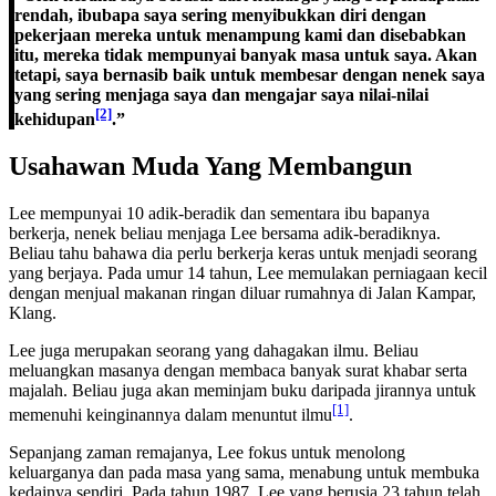
rendah, ibubapa saya sering menyibukkan diri dengan
pekerjaan mereka untuk menampung kami dan disebabkan
itu, mereka tidak mempunyai banyak masa untuk saya. Akan
tetapi, saya bernasib baik untuk membesar dengan nenek saya
yang sering menjaga saya dan mengajar saya nilai-nilai
[2]
kehidupan
.”
Usahawan Muda Yang Membangun
Lee mempunyai 10 adik-beradik dan sementara ibu bapanya
berkerja, nenek beliau menjaga Lee bersama adik-beradiknya.
Beliau tahu bahawa dia perlu berkerja keras untuk menjadi seorang
yang berjaya. Pada umur 14 tahun, Lee memulakan perniagaan kecil
dengan menjual makanan ringan diluar rumahnya di Jalan Kampar,
Klang.
Lee juga merupakan seorang yang dahagakan ilmu. Beliau
meluangkan masanya dengan membaca banyak surat khabar serta
majalah. Beliau juga akan meminjam buku daripada jirannya untuk
[1]
memenuhi keinginannya dalam menuntut ilmu
.
Sepanjang zaman remajanya, Lee fokus untuk menolong
keluarganya dan pada masa yang sama, menabung untuk membuka
kedainya sendiri. Pada tahun 1987, Lee yang berusia 23 tahun telah