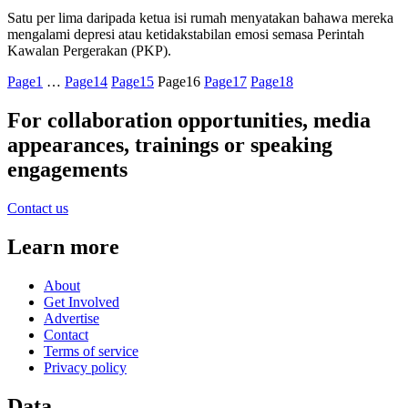
Satu per lima daripada ketua isi rumah menyatakan bahawa mereka
mengalami depresi atau ketidakstabilan emosi semasa Perintah
Kawalan Pergerakan (PKP).
Page
1
…
Page
14
Page
15
Page
16
Page
17
Page
18
For collaboration opportunities, media
appearances, trainings or speaking
engagements
Contact us
Learn more
About
Get Involved
Advertise
Contact
Terms of service
Privacy policy
Data