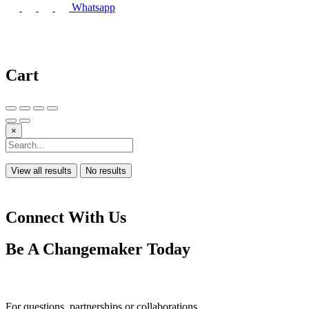
Whatsapp
Cart
×
View all results
No results
Connect With Us
Be A
Changemaker
Today
Drop us a line
For questions, partnerships or collaborations