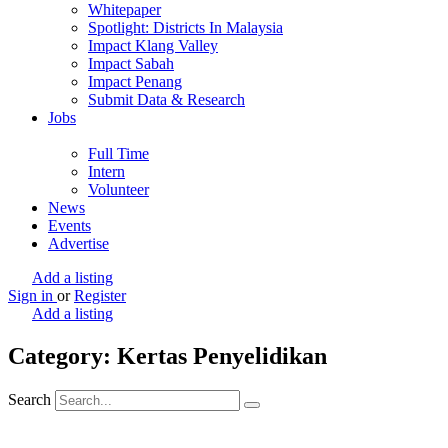
Whitepaper
Spotlight: Districts In Malaysia
Impact Klang Valley
Impact Sabah
Impact Penang
Submit Data & Research
Jobs
Full Time
Intern
Volunteer
News
Events
Advertise
Add a listing
Sign in
or
Register
Add a listing
Category: Kertas Penyelidikan
Search