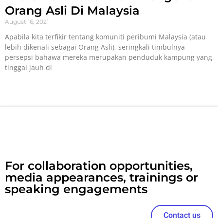
Orang Asli Di Malaysia
August 16, 2021
Apabila kita terfikir tentang komuniti peribumi Malaysia (atau
lebih dikenali sebagai Orang Asli), seringkali timbulnya
persepsi bahawa mereka merupakan penduduk kampung yang
tinggal jauh di
For collaboration opportunities,
media appearances, trainings or
speaking engagements
Contact us