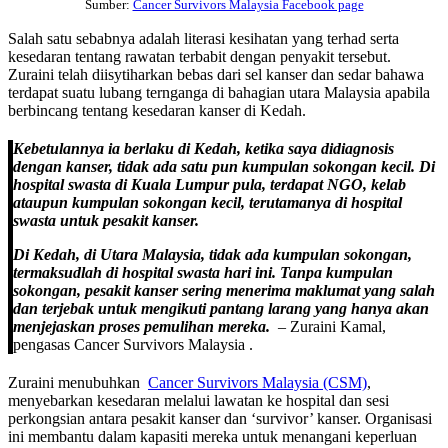
Sumber:
Cancer Survivors Malaysia Facebook page
Salah satu sebabnya adalah literasi kesihatan yang terhad serta
kesedaran tentang rawatan terbabit dengan penyakit tersebut.
Zuraini telah diisytiharkan bebas dari sel kanser dan sedar bahawa
terdapat suatu lubang ternganga di bahagian utara Malaysia apabila
berbincang tentang kesedaran kanser di Kedah.
Kebetulannya ia berlaku di Kedah, ketika saya didiagnosis
dengan kanser, tidak ada satu pun kumpulan sokongan kecil. Di
hospital swasta di Kuala Lumpur pula, terdapat NGO, kelab
ataupun kumpulan sokongan kecil, terutamanya di hospital
swasta untuk pesakit kanser.
Di Kedah, di Utara Malaysia, tidak ada kumpulan sokongan,
termaksudlah di hospital swasta hari ini. Tanpa kumpulan
sokongan, pesakit kanser sering menerima maklumat yang salah
dan terjebak untuk mengikuti pantang larang yang hanya akan
menjejaskan proses pemulihan mereka.
– Zuraini Kamal,
pengasas Cancer Survivors Malaysia .
Zuraini menubuhkan
Cancer Survivors Malaysia (CSM)
,
menyebarkan kesedaran melalui lawatan ke hospital dan sesi
perkongsian antara pesakit kanser dan ‘survivor’ kanser. Organisasi
ini membantu dalam kapasiti mereka untuk menangani keperluan