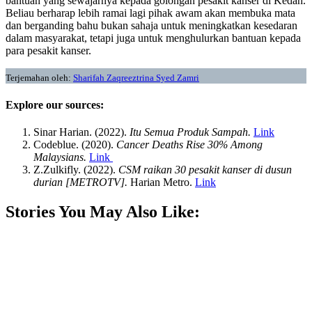
bantuan yang sewajarnya kepada golongan pesakit kanser di Kedah.
Beliau berharap lebih ramai lagi pihak awam akan membuka mata
dan berganding bahu bukan sahaja untuk meningkatkan kesedaran
dalam masyarakat, tetapi juga untuk menghulurkan bantuan kepada
para pesakit kanser.
Terjemahan oleh:
Sharifah Zaqreeztrina Syed Zamri
Explore our sources:
Sinar Harian. (2022).
Itu Semua Produk Sampah.
Link
Codeblue. (2020).
Cancer Deaths Rise 30% Among
Malaysians.
Link
Z.Zulkifly. (2022). ​​
CSM raikan 30 pesakit kanser di dusun
durian [METROTV].
Harian Metro.
Link
Stories You May Also Like: