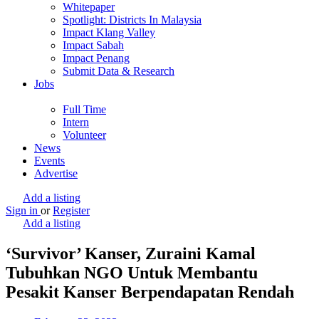
Whitepaper
Spotlight: Districts In Malaysia
Impact Klang Valley
Impact Sabah
Impact Penang
Submit Data & Research
Jobs
Full Time
Intern
Volunteer
News
Events
Advertise
Add a listing
Sign in
or
Register
Add a listing
‘Survivor’ Kanser, Zuraini Kamal
Tubuhkan NGO Untuk Membantu
Pesakit Kanser Berpendapatan Rendah