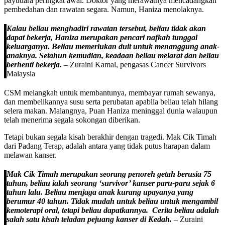
payudara peringkat awal. Doktor yang merawatnya mencadangkan
pembedahan dan rawatan segara. Namun, Haniza menolaknya.
Kalau beliau menghadiri rawatan tersebut, beliau tidak akan
dapat bekerja, Haniza merupakan pencari nafkah tunggal
keluarganya. Beliau memerlukan duit untuk menanggung anak-
anaknya. Setahun kemudian, keadaan beliau melarat dan beliau
berhenti bekerja.
– Zuraini Kamal, pengasas Cancer Survivors
Malaysia
CSM melangkah untuk membantunya, membayar rumah sewanya,
dan membelikannya susu serta perubatan apablia beliau telah hilang
selera makan. Malangnya, Puan Haniza meninggal dunia walaupun
telah menerima segala sokongan diberikan.
Tetapi bukan segala kisah berakhir dengan tragedi. Mak Cik Timah
dari Padang Terap, adalah antara yang tidak putus harapan dalam
melawan kanser.
Mak Cik Timah merupakan seorang penoreh getah berusia 75
tahun, beliau ialah seorang ‘survivor’ kanser paru-paru sejak 6
tahun lalu. Beliau menjaga anak kurang upayanya yang
berumur 40 tahun. Tidak mudah untuk beliau untuk mengambil
kemoterapi oral, tetapi beliau dapatkannya. Cerita beliau adalah
salah satu kisah teladan pejuang kanser di Kedah.
– Zuraini