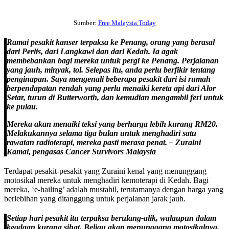
Sumber:
Free Malaysia Today
Ramai pesakit kanser terpaksa ke Penang, orang yang berasal
dari Perlis, dari Langkawi dan dari Kedah. Ia agak
membebankan bagi mereka untuk pergi ke Penang. Perjalanan
yang jauh, minyak, tol. Selepas itu, anda perlu berfikir tentang
penginapan. Saya mengenali beberapa pesakit dari isi rumah
berpendapatan rendah yang perlu menaiki kereta api dari Alor
Setar, turun di Butterworth, dan kemudian mengambil feri untuk
ke pulau.
Mereka akan menaiki teksi yang berharga lebih kurang RM20.
Melakukannya selama tiga bulan untuk menghadiri satu
rawatan radioterapi, mereka pasti merasa penat.
– Zuraini
Kamal, pengasas Cancer Survivors Malaysia
Terdapat pesakit-pesakit yang Zuraini kenal yang menunggang
motosikal mereka untuk menghadiri kemoterapi di Kedah. Bagi
mereka, ‘e-hailing’ adalah mustahil, terutamanya dengan harga yang
berlebihan yang ditanggung untuk perjalanan jarak jauh.
Setiap hari pesakit itu terpaksa berulang-alik, walaupun dalam
keadaan kurang sihat. Beliau akan menunggang motosikalnya.