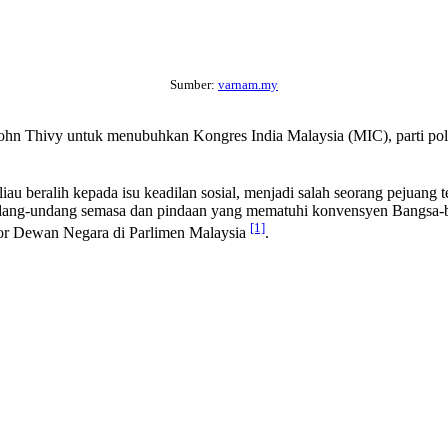
Sumber:
varnam.my
John Thivy untuk menubuhkan Kongres India Malaysia (MIC), parti pol
liau beralih kepada isu keadilan sosial, menjadi salah seorang pejua
dang-undang semasa dan pindaan yang mematuhi konvensyen Bangsa-b
[1]
tor Dewan Negara di Parlimen Malaysia
.