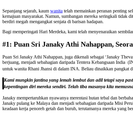
Sepanjang sejarah, kaum
wanita
telah memainkan peranan penting se
kemajuan masyarakat. Namun, sumbangan mereka seringkali tidak diton
berdiri megah mengangkat senjata di barisan hadapan.
Bagi memperingati Hari Merdeka, kami telah menyenaraikan sembila
#1: Puan Sri Janaky Athi Nahappan,
Seora
Puan Sri Janaky Athi Nahappan, juga dikenali sebagai ‘Janaky Theva
berjuang, menjadi sebahagian daripada Tentera Kebangsaan India (IN
untuk wanita Rhani Jhansi di dalam INA. Beliau dinaikkan pangkat
Kami mungkin jantina yang lemah lembut dan adil tetapi saya pa
kepentingan diri mereka sendiri. Telah tiba masanya kita memu
Janaky mempertaruhkan nyawanya merentasi hutan tebal dan berbaha
Janaky pulang ke Malaya dan menjadi sebahagian daripada Misi Peruba
keadaan kerja penoreh getah dan buruh, terutamanya mereka yang bera