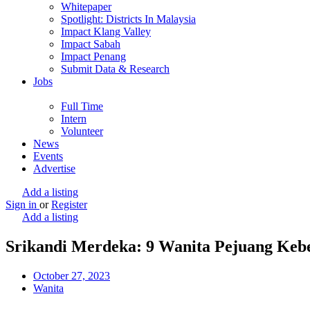
Whitepaper
Spotlight: Districts In Malaysia
Impact Klang Valley
Impact Sabah
Impact Penang
Submit Data & Research
Jobs
Full Time
Intern
Volunteer
News
Events
Advertise
Add a listing
Sign in
or
Register
Add a listing
Srikandi Merdeka: 9 Wanita Pejuang Kebe
October 27, 2023
Wanita