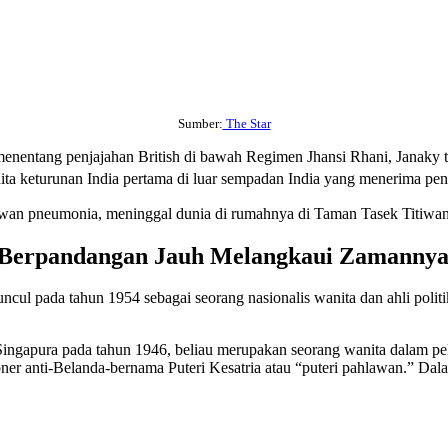
Sumber:
The Star
nentang penjajahan British di bawah Regimen Jhansi Rhani, Janaky tel
ita keturunan India pertama di luar sempadan India yang menerima pen
awan pneumonia, meninggal dunia di rumahnya di Taman Tasek Titiwa
 Berpandangan Jauh Melangkaui Zamanny
cul pada tahun 1954 sebagai seorang nasionalis wanita dan ahli politi
 Singapura pada tahun 1946, beliau merupakan seorang wanita dalam pe
ioner anti-Belanda-bernama Puteri Kesatria atau “puteri pahlawan.” Dal