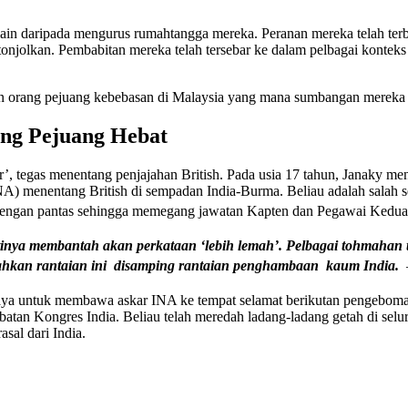
lain daripada mengurus rumahtangga mereka. Peranan mereka telah te
jolkan. Pembabitan mereka telah tersebar ke dalam pelbagai konteks se
n orang pejuang kebebasan di Malaysia yang mana sumbangan mereka 
ng Pejuang Hebat
r’, tegas menentang penjajahan British. Pada usia 17 tahun, Janaky m
A) menentang British di sempadan India-Burma. Beliau adalah salah s
 dengan pantas sehingga memegang jawatan Kapten dan Pegawai Kedua 
stinya membantah akan perkataan ‘lebih lemah’. Pelbagai tohmahan 
snahkan rantaian ini disamping rantaian penghambaan kaum India.
ya untuk membawa askar INA ke tempat selamat berikutan pengeboman
tan Kongres India. Beliau telah meredah ladang-ladang getah di selur
sal dari India.