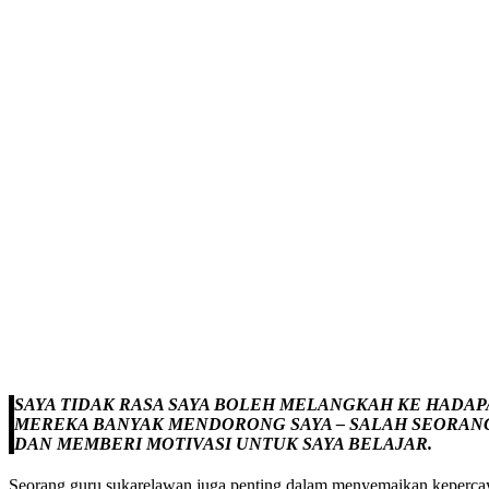
SAYA TIDAK RASA SAYA BOLEH MELANGKAH KE HADA
MEREKA BANYAK MENDORONG SAYA – SALAH SEORANG 
DAN MEMBERI MOTIVASI UNTUK SAYA BELAJAR.
Seorang guru sukarelawan juga penting dalam menyemaikan kepercayaa