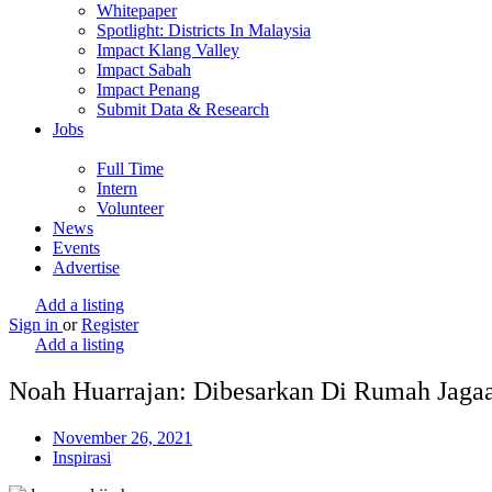
Whitepaper
Spotlight: Districts In Malaysia
Impact Klang Valley
Impact Sabah
Impact Penang
Submit Data & Research
Jobs
Full Time
Intern
Volunteer
News
Events
Advertise
Add a listing
Sign in
or
Register
Add a listing
Noah Huarrajan: Dibesarkan Di Rumah Jag
November 26, 2021
Inspirasi