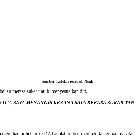
Sumber: Koleksi peribadi Noah
 beliau merasa sukar untuk menyesuaikan diri.
ITU, SAYA MENANGIS KERANA SAYA BERASA SUKAR TANP
a menghantar beliau ke DAJ adalah untuk memberi keperluan asas da