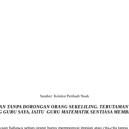
Sumber: Koleksi Peribadi Noah
PAN TANPA DORONGAN ORANG SEKELILING. TERUTAMAN
GURU SAYA, IAITU GURU MATEMATIK SENTIASA MEMBE
n bahawa setiap orang harus mempunyai impian atau cita-cita tanpa m