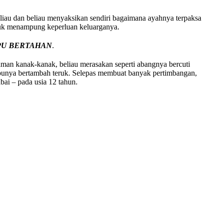
iau dan beliau menyaksikan sendiri bagaimana ayahnya terpaksa
untuk menampung keperluan keluarganya.
MPU BERTAHAN
.
an kanak-kanak, beliau merasakan seperti abangnya bercuti
bunya bertambah teruk. Selepas membuat banyak pertimbangan,
bai – pada usia 12 tahun.