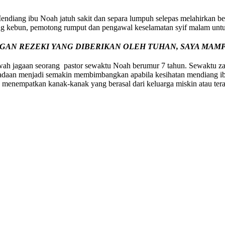
iang ibu Noah jatuh sakit dan separa lumpuh selepas melahirkan bel
tukang kebun, pemotong rumput dan pengawal keselamatan syif malam 
ENGAN REZEKI YANG DIBERIKAN OLEH TUHAN, SAYA MA
ah jagaan seorang pastor sewaktu Noah berumur 7 tahun. Sewaktu zam
eadaan menjadi semakin membimbangkan apabila kesihatan mendiang i
 menempatkan kanak-kanak yang berasal dari keluarga miskin atau tera