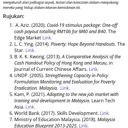
menyeluruh dari pelbagai aspek, lestari dan konsisten dalam menyokong
mereka yang hidup dalam kitaran kemiskinan ini.
Rujukan:
A. Aziz. (2020).
Covid-19 stimulus package: One-off
cash payout totalling RM10b for M40 and B40
. The
Edge Market
Link.
L. C. Ying. (2014).
Poverty: Hope Beyond Handouts.
The
Star.
Link.
B. K. K. Kwong. (2013).
A Comparative Analysis of the
Cash Handout Policy of Hong Kong and Macau
, in
Journal of Current Chinese Affairs.
Link.
UNDP. (2005).
Strengthening Capacity in Policy
Formulation Monitoring and Evaluation for Poverty
Eradication. Malaysia.
Link.
Kam, P. (2021).
Adapting to the new job market with
training and development in Malaysia.
Learn Tech
Asia.
Link.
World Bank. (2017). Skills Development.
Link.
Ministry of Education Malaysia. (2018).
Malaysia
Education Blueprint 2013-2025.
Link.