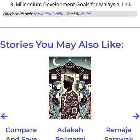
Millennium Development Goals for Malaysia.
Link
Diterjermah oleh:
Nursahira Sahiba
. Versi BI
di sini
Stories You May Also Like:
Compare
Adakah
Remaja
And Save
Poligami
Sarawak