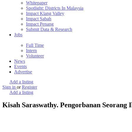
Whitepaper
Spotlight: Districts In Malaysia
Impact Klang Valley
Impact Sabah
Impact Penang
Submit Data & Research
Jobs
Full Time
Intern
Volunteer
News
Events
Advertise
Add a listing
Sign in
or
Register
Add a listing
Kisah Saraswathy. Pengorbanan Seorang