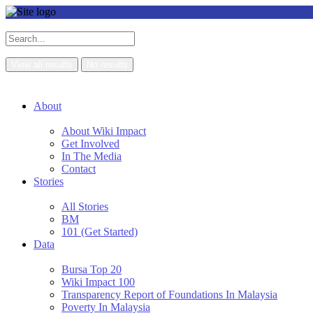
View all results
No results
About
About Wiki Impact
Get Involved
In The Media
Contact
Stories
All Stories
BM
101 (Get Started)
Data
Bursa Top 20
Wiki Impact 100
Transparency Report of Foundations In Malaysia
Poverty In Malaysia