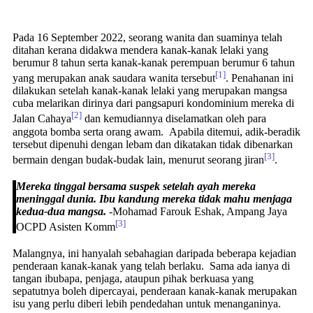
Pada 16 September 2022, seorang wanita dan suaminya telah
ditahan kerana didakwa mendera kanak-kanak lelaki yang
berumur 8 tahun serta kanak-kanak perempuan berumur 6 tahun
[1]
yang merupakan anak saudara wanita tersebut
. Penahanan ini
dilakukan setelah kanak-kanak lelaki yang merupakan mangsa
cuba melarikan dirinya dari pangsapuri kondominium mereka di
[2]
Jalan Cahaya
dan kemudiannya diselamatkan oleh para
anggota bomba serta orang awam. Apabila ditemui, adik-beradik
tersebut dipenuhi dengan lebam dan dikatakan tidak dibenarkan
[3]
bermain dengan budak-budak lain, menurut seorang jiran
.
Mereka tinggal bersama suspek setelah ayah mereka
meninggal dunia. Ibu kandung mereka tidak mahu menjaga
kedua-dua mangsa.
-Mohamad Farouk Eshak, Ampang Jaya
[3]
OCPD Asisten Komm
Malangnya, ini hanyalah sebahagian daripada beberapa kejadian
penderaan kanak-kanak yang telah berlaku. Sama ada ianya di
tangan ibubapa, penjaga, ataupun pihak berkuasa yang
sepatutnya boleh dipercayai, penderaan kanak-kanak merupakan
isu yang perlu diberi lebih pendedahan untuk menanganinya.