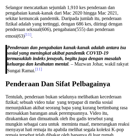
Selangor mencatatkan sejumlah 1,910 kes penderaan dan
pengabaian kanak-kanak dari Mac 2020 hingga Mac 2021,
sekitar kemuncak pandemik. Daripada jumlah itu, penderaan
fizikal adalah yang tertinggi, dengan 686 kes, diiringi dengan
penderaan seksual(606), pengabaian(555) dan penderaan
[11]
emosi(63)
.
Penderaan dan pengabaian kanak-kanak adalah antara isu
sosial yang meningkat akibat pandemik COVID-19
termasuklah indeks jenayah, begitu juga dengan masalah
keluarga dan kesihatan mental
.
– Mazwan Johar, wakil rakyat
[11]
Sungai Ramai.
Penderaan Dan Sifat Pelbagainya
Tentulah, penderaan bukan selalunya melibatkan kecederaan
fizikal; sebuah video tular yang terpapar di media sosial
menunjukkan akibat seorang bapa yang kurang bertimbang rasa
merosakkan barangan anak perempuannya. Video itu,
dirakamkan dan dimuatnaik oleh ibu gadis tersebut yang
mungkin sebagai cara untuk meminta maaf, menerangkan reaksi
menyayat hati remaja itu apabila melihat segala koleksi K-pop
remaja tersebut telah dibakar oleh bapanya di luar rumah