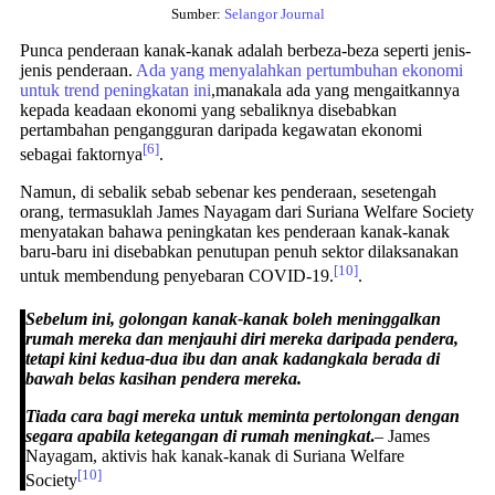
Sumber:
Selangor Journal
Punca penderaan kanak-kanak adalah berbeza-beza seperti jenis-
jenis penderaan.
Ada yang menyalahkan pertumbuhan ekonomi
untuk trend peningkatan ini
,manakala ada yang mengaitkannya
kepada keadaan ekonomi yang sebaliknya disebabkan
pertambahan pengangguran daripada kegawatan ekonomi
[6]
sebagai faktornya
.
Namun, di sebalik sebab sebenar kes penderaan, sesetengah
orang, termasuklah James Nayagam dari Suriana Welfare Society
menyatakan bahawa peningkatan kes penderaan kanak-kanak
baru-baru ini disebabkan penutupan penuh sektor dilaksanakan
[10]
untuk membendung penyebaran COVID-19.
.
Sebelum ini, golongan kanak-kanak boleh meninggalkan
rumah mereka dan menjauhi diri mereka daripada pendera,
tetapi kini kedua-dua ibu dan anak kadangkala berada di
bawah belas kasihan pendera mereka.
Tiada cara bagi mereka untuk meminta pertolongan dengan
segara apabila ketegangan di rumah meningkat
.
– James
Nayagam, aktivis hak kanak-kanak di Suriana Welfare
[10]
Society