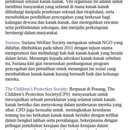
penderaan seksual kanak-kanak. Visi organisasi ini adalah untuk
membina masyarakat yang selamat di mana kanak-kanak
dilindungi daripada penderaan seksual dan eksploitasi, serta
menubuhkan pendidikan pencegahan yang berkesan bagi
kalangan dewasa dan kanak-kanak, dan meneguhkan rawatan
serta perkhidmatan sokongan, dan menjalin perkongsian
bersinergi dalam masyarakat.
Suriana
: Suriana Welfare Society merupakan sebuah NGO yang
didaftar, ditubuhkan pada tahun 2011 dengan tujuan utama
mempromosi dan melindungi hak-hak kanak-kanak yang berada
dalam krisis. Menumpu kepada advokasi kanak-kanak sebelum
ini, Suriana kini giat meneruskan pembangunan program
pencegahan dan pemulihan untuk menangani isu sosial yang
membabitkan kanak-kanak kurang bernasib baik dan keluarga
mereka.
The Children’s Protection Society
: Berpusat di Penang, The
Children’s Protection Society(CPS) menyasarkan untuk
mewujudkan sebuah persekitaran yang selamat untuk kanak-
kanak berisiko dan menyokong dalam tumbesaran mereka yang
sihat. CPD juga berusaha untuk meningkatkan kesedaran
tentang isu-isu berkaitan kanak-kanak berisiko dengan terlibat
dalam bengkel latihan serta persidangan, bekerjasama dengan
pelbagai pertubuhan kerajaan dan bukan kerajaan dalam