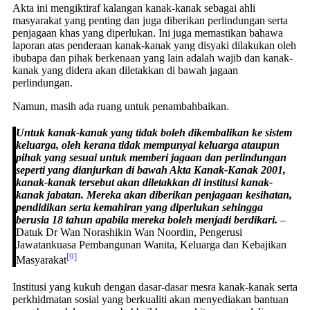
Akta ini mengiktiraf kalangan kanak-kanak sebagai ahli
masyarakat yang penting dan juga diberikan perlindungan serta
penjagaan khas yang diperlukan. Ini juga memastikan bahawa
laporan atas penderaan kanak-kanak yang disyaki dilakukan oleh
ibubapa dan pihak berkenaan yang lain adalah wajib dan kanak-
kanak yang didera akan diletakkan di bawah jagaan
perlindungan.
Namun, masih ada ruang untuk penambahbaikan.
Untuk kanak-kanak yang tidak boleh dikembalikan ke sistem
keluarga, oleh kerana tidak mempunyai keluarga ataupun
pihak yang sesuai untuk memberi jagaan dan perlindungan
seperti yang dianjurkan di bawah Akta Kanak-Kanak 2001,
kanak-kanak tersebut akan diletakkan di institusi kanak-
kanak jabatan. Mereka akan diberikan penjagaan kesihatan,
pendidikan serta kemahiran yang diperlukan sehingga
berusia 18 tahun apabila mereka boleh menjadi berdikari.
–
Datuk Dr Wan Norashikin Wan Noordin, Pengerusi
Jawatankuasa Pembangunan Wanita, Keluarga dan Kebajikan
[9]
Masyarakat
Institusi yang kukuh dengan dasar-dasar mesra kanak-kanak serta
perkhidmatan sosial yang berkualiti akan menyediakan bantuan