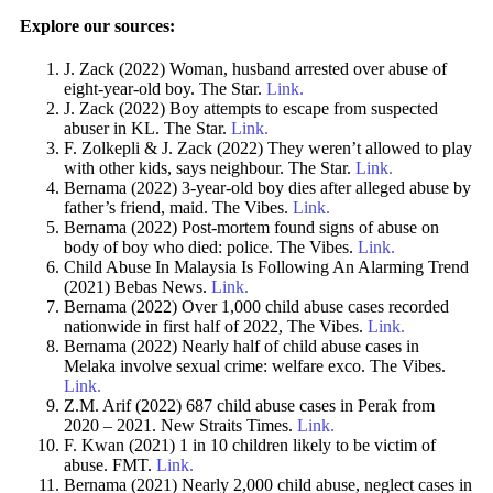
Explore our sources:
J. Zack (2022) Woman, husband arrested over abuse of
eight-year-old boy. The Star.
Link.
J. Zack (2022) Boy attempts to escape from suspected
abuser in KL. The Star.
Link.
F. Zolkepli & J. Zack (2022) They weren’t allowed to play
with other kids, says neighbour. The Star.
Link.
Bernama (2022) 3-year-old boy dies after alleged abuse by
father’s friend, maid. The Vibes.
Link.
Bernama (2022) Post-mortem found signs of abuse on
body of boy who died: police. The Vibes.
Link.
Child Abuse In Malaysia Is Following An Alarming Trend
(2021) Bebas News.
Link.
Bernama (2022) Over 1,000 child abuse cases recorded
nationwide in first half of 2022, The Vibes.
Link.
Bernama (2022) Nearly half of child abuse cases in
Melaka involve sexual crime: welfare exco. The Vibes.
Link.
Z.M. Arif (2022) 687 child abuse cases in Perak from
2020 – 2021. New Straits Times.
Link.
F. Kwan (2021) 1 in 10 children likely to be victim of
abuse. FMT.
Link.
Bernama (2021) Nearly 2,000 child abuse, neglect cases in