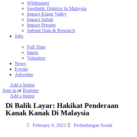
Whitepaper
Spotlight: Districts In Malaysia
Impact Klang Valley
Impact Sabah
Impact Penang
Submit Data & Research
Jobs
Full Time
Intern
Volunteer
News
Events
Advertise
Add a listing
Sign in
or
Register
Add a listing
Di Balik Layar: Hakikat Penderaan
Kanak Kanak Di Malaysia
February 9, 2023
Perlindungan Sosial