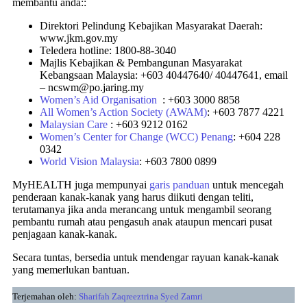
membantu anda::
Direktori Pelindung Kebajikan Masyarakat Daerah:
www.jkm.gov.my
Teledera hotline: 1800-88-3040
Majlis Kebajikan & Pembangunan Masyarakat
Kebangsaan Malaysia: +603 40447640/ 40447641, email
– ncswm@po.jaring.my
Women’s Aid Organisation
: +603 3000 8858
All Women’s Action Society (AWAM)
: +603 7877 4221
Malaysian Care
: +603 9212 0162
Women’s Center for Change (WCC) Penang
: +604 228
0342
World Vision Malaysia
: +603 7800 0899
MyHEALTH juga mempunyai
garis panduan
untuk mencegah
penderaan kanak-kanak yang harus diikuti dengan teliti,
terutamanya jika anda merancang untuk mengambil seorang
pembantu rumah atau pengasuh anak ataupun mencari pusat
penjagaan kanak-kanak.
Secara tuntas, bersedia untuk mendengar rayuan kanak-kanak
yang memerlukan bantuan.
Terjemahan oleh:
Sharifah Zaqreeztrina Syed Zamri