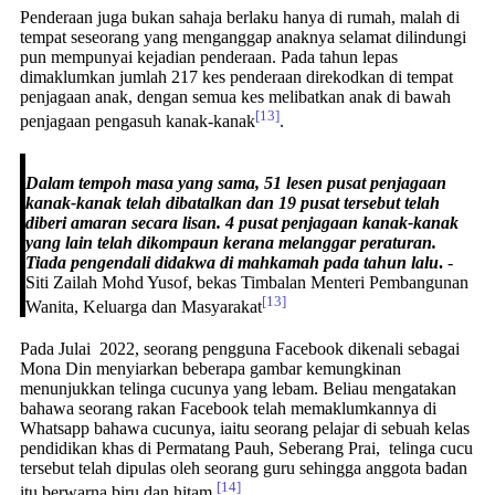
Penderaan juga bukan sahaja berlaku hanya di rumah, malah di
tempat seseorang yang menganggap anaknya selamat dilindungi
pun mempunyai kejadian penderaan. Pada tahun lepas
dimaklumkan jumlah 217 kes penderaan direkodkan di tempat
penjagaan anak, dengan semua kes melibatkan anak di bawah
[13]
penjagaan pengasuh kanak-kanak
.
Dalam tempoh masa yang sama, 51 lesen pusat penjagaan
kanak-kanak telah dibatalkan dan 19 pusat tersebut telah
diberi amaran secara lisan. 4 pusat penjagaan kanak-kanak
yang lain telah dikompaun kerana melanggar peraturan.
Tiada pengendali didakwa di mahkamah pada tahun lalu
.
-
Siti Zailah Mohd Yusof, bekas Timbalan Menteri Pembangunan
[13]
Wanita, Keluarga dan Masyarakat
Pada Julai 2022, seorang pengguna Facebook dikenali sebagai
Mona Din menyiarkan beberapa gambar kemungkinan
menunjukkan telinga cucunya yang lebam. Beliau mengatakan
bahawa seorang rakan Facebook telah memaklumkannya di
Whatsapp bahawa cucunya, iaitu seorang pelajar di sebuah kelas
pendidikan khas di Permatang Pauh, Seberang Prai, telinga cucu
tersebut telah dipulas oleh seorang guru sehingga anggota badan
[14]
itu berwarna biru dan hitam.
.