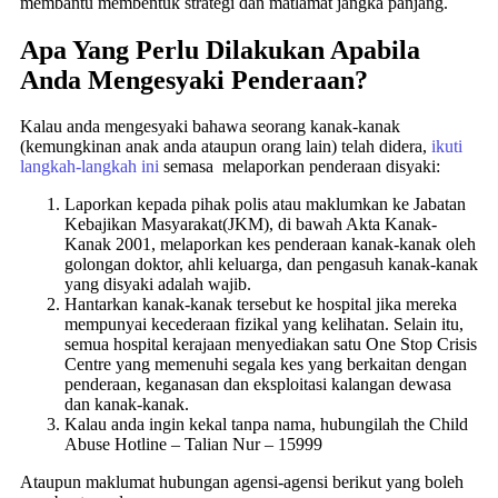
membantu membentuk strategi dan matlamat jangka panjang.
Apa Yang Perlu Dilakukan Apabila
Anda Mengesyaki Penderaan?
Kalau anda mengesyaki bahawa seorang kanak-kanak
(kemungkinan anak anda ataupun orang lain) telah didera,
ikuti
langkah-langkah ini
semasa melaporkan penderaan disyaki:
Laporkan kepada pihak polis atau maklumkan ke Jabatan
Kebajikan Masyarakat(JKM), di bawah Akta Kanak-
Kanak 2001, melaporkan kes penderaan kanak-kanak oleh
golongan doktor, ahli keluarga, dan pengasuh kanak-kanak
yang disyaki adalah wajib.
Hantarkan kanak-kanak tersebut ke hospital jika mereka
mempunyai kecederaan fizikal yang kelihatan. Selain itu,
semua hospital kerajaan menyediakan satu One Stop Crisis
Centre yang memenuhi segala kes yang berkaitan dengan
penderaan, keganasan dan eksploitasi kalangan dewasa
dan kanak-kanak.
Kalau anda ingin kekal tanpa nama, hubungilah the Child
Abuse Hotline – Talian Nur – 15999
Ataupun maklumat hubungan agensi-agensi berikut yang boleh