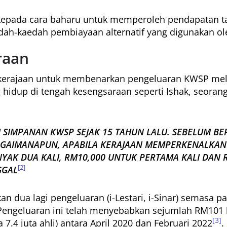
kepada cara baharu untuk memperoleh pendapatan t
ah-kaedah pembiayaan alternatif yang digunakan ole
raan
kerajaan untuk membenarkan pengeluaran KWSP melalu
hidup di tengah kesengsaraan seperti Ishak, seoran
 SIMPANAN KWSP SEJAK 15 TAHUN LALU. SEBELUM BE
AGAIMANAPUN, APABILA KERAJAAN MEMPERKENALKAN IN
AK DUA KALI, RM10,000 UNTUK PERTAMA KALI DAN 
[2]
GGAL
rkan dua lagi pengeluaran (i-Lestari, i-Sinar) semasa
Pengeluaran ini telah menyebabkan sejumlah RM101 
[3]
 7.4 juta ahli) antara April 2020 dan Februari 2022
.