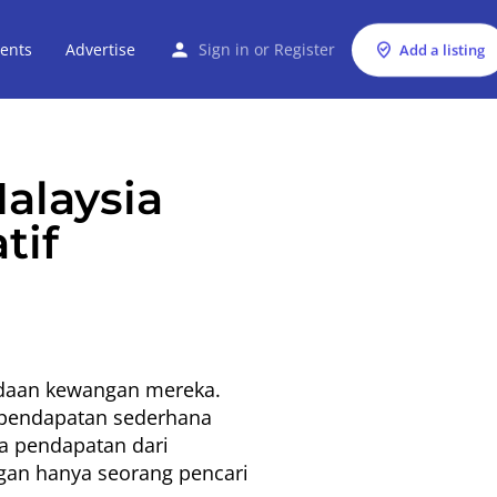
ents
Advertise
Sign in
or
Register
Add a listing
alaysia
tif
adaan kewangan mereka.
rpendapatan sederhana
a pendapatan dari
ngan hanya seorang pencari