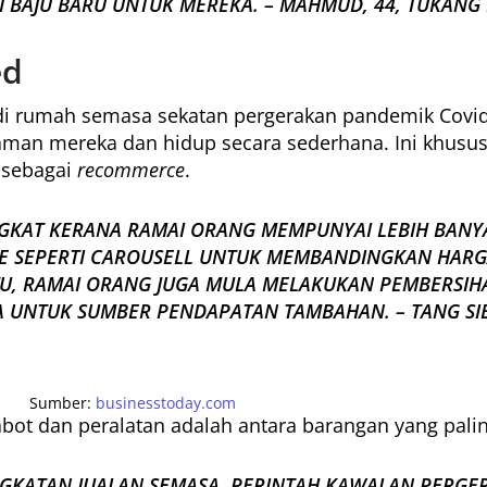
 BAJU BARU UNTUK MEREKA. – MAHMUD, 44, TUKANG 
ed
di rumah semasa sekatan pergerakan pandemik Covid
man mereka dan hidup secara sederhana. Ini khusu
 sebagai
recommerce
.
KAT KERANA RAMAI ORANG MEMPUNYAI LEBIH BANYAK
E
SEPERTI CAROUSELL UNTUK MEMBANDINGKAN HARGA
ITU, RAMAI ORANG JUGA MULA MELAKUKAN PEMBERSI
 UNTUK SUMBER PENDAPATAN TAMBAHAN. – TANG SI
Sumber:
businesstoday.com
t dan peralatan adalah antara barangan yang paling
NGKATAN JUALAN SEMASA PERINTAH KAWALAN PERGE