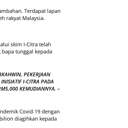
ambahan. Terdapat lapan
h rakyat Malaysia.
i skim I-Citra telah
g bapa tunggal kepada
RKAHWIN, PEKERJAAN
ISIATIF I-CITRA PADA
RM5,000 KEMUDIANNYA. –
 pandemik Covid-19 dengan
bilion diagihkan kepada