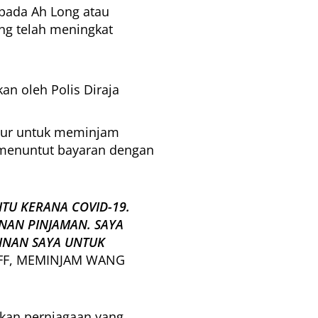
ipada Ah Long atau
ng telah meningkat
n oleh Polis Diraja
mpur untuk meminjam
g menuntut bayaran dengan
ITU KERANA COVID-19.
NAN PINJAMAN. SAYA
INAN SAYA UNTUK
IFF, MEMINJAM WANG
kan perniagaan yang