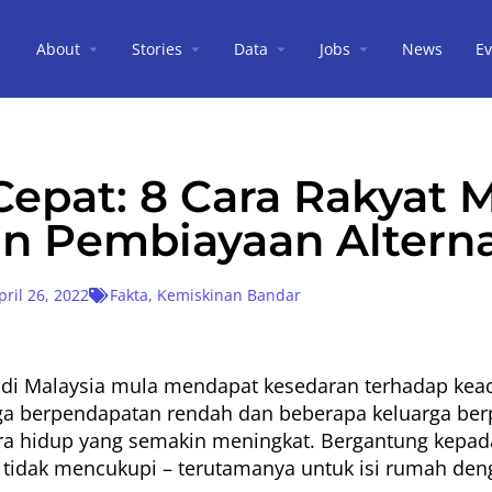
About
Stories
Data
Jobs
News
Ev
epat: 8 Cara Rakyat M
 Pembiayaan Alterna
pril 26, 2022
Fakta
,
Kemiskinan Bandar
h di Malaysia mula mendapat kesedaran terhadap ke
arga berpendapatan rendah dan beberapa keluarga be
ara hidup yang semakin meningkat. Bergantung kepad
h tidak mencukupi – terutamanya untuk isi rumah de