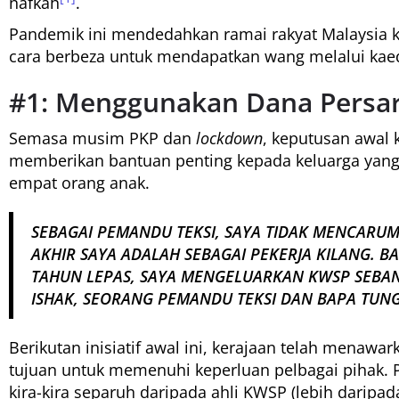
nafkah
.
Pandemik ini mendedahkan ramai rakyat Malaysia 
cara berbeza untuk mendapatkan wang melalui kaed
#1: Menggunakan Dana Persa
Semasa musim PKP dan
lockdown
, keputusan awal 
memberikan bantuan penting kepada keluarga yang 
empat orang anak.
SEBAGAI PEMANDU TEKSI, SAYA TIDAK MENCARUM
AKHIR SAYA ADALAH SEBAGAI PEKERJA KILANG. B
TAHUN LEPAS, SAYA MENGELUARKAN KWSP SEBANY
ISHAK, SEORANG PEMANDU TEKSI DAN BAPA TUN
Berikutan inisiatif awal ini, kerajaan telah menawa
tujuan untuk memenuhi keperluan pelbagai pihak. 
kira-kira separuh daripada ahli KWSP (lebih daripada