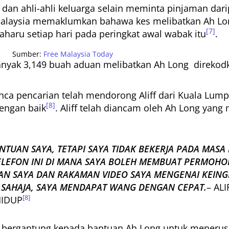
dan ahli-ahli keluarga selain meminta pinjaman dar
Malaysia memaklumkan bahawa kes melibatkan Ah Lo
[7]
haru setiap hari pada peringkat awal wabak itu
.
Sumber:
Free Malaysia Today
anyak 3,149 buah aduan melibatkan Ah Long direkodka
nca pencarian telah mendorong Aliff dari Kuala Lu
[8]
dengan baik
. Aliff telah diancam oleh Ah Long yan
TUAN SAYA, TETAPI SAYA TIDAK BEKERJA PADA MASA 
LEFON INI DI MANA SAYA BOLEH MEMBUAT PERMOHO
AN SAYA DAN RAKAMAN VIDEO SAYA MENGENAI KEING
U SAHAJA, SAYA MENDAPAT WANG DENGAN CEPAT.
– AL
[8]
HIDUP
a bergantung kepada bantuan Ah Long untuk menerus