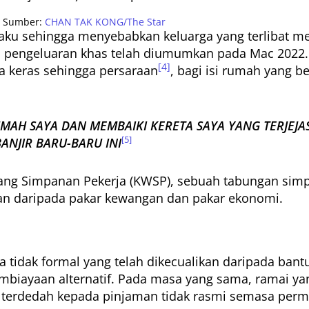
Sumber:
CHAN TAK KONG/The Star
rlaku sehingga menyebabkan keluarga yang terlibat 
, pengeluaran khas telah diumumkan pada Mac 2022.
[4]
 keras sehingga persaraan
, bagi isi rumah yang b
AH SAYA DAN MEMBAIKI KERETA SAYA YANG TERJEJAS
[5]
NJIR BARU-BARU INI
ang Simpanan Pekerja (KWSP), sebuah tabungan sim
gan daripada pakar kewangan dan pakar ekonomi.
ja tidak formal yang telah dikecualikan daripada ban
mbiayaan alternatif. Pada masa yang sama, ramai y
h terdedah kepada pinjaman tidak rasmi semasa perm