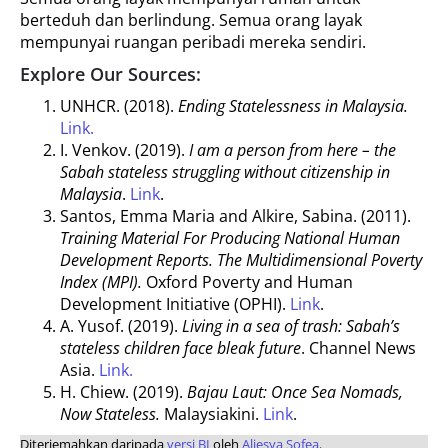
berteduh dan berlindung. Semua orang layak
mempunyai ruangan peribadi mereka sendiri.
Explore Our Sources:
UNHCR. (2018).
Ending Statelessness in Malaysia.
Link.
I. Venkov. (2019).
I am a person from here – the
Sabah stateless struggling without citizenship in
Malaysia
.
Link
.
Santos, Emma Maria and Alkire, Sabina. (2011).
Training Material For Producing National Human
Development Reports. The Multidimensional Poverty
Index (MPI).
Oxford Poverty and Human
Development Initiative (OPHI).
Link
.
A. Yusof. (2019).
Living in a sea of trash: Sabah’s
stateless children face bleak future
. Channel News
Asia.
Link.
H. Chiew. (2019).
Bajau Laut: Once Sea Nomads,
Now Stateless.
Malaysiakini.
Link
.
Diterjemahkan daripada
versi BI
oleh
Aliesya Sofea
.