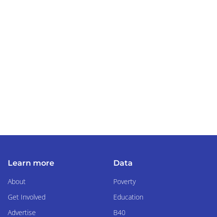
Learn more
Data
About
Poverty
Get Involved
Education
Advertise
B40