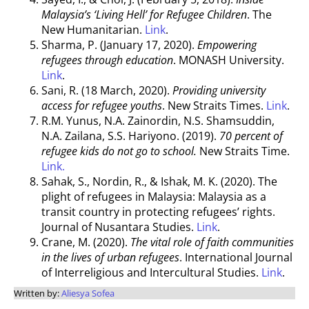
Malaysia’s ‘Living Hell’ for Refugee Children
. The
New Humanitarian.
Link
.
Sharma, P. (January 17, 2020).
Empowering
refugees through education
. MONASH University.
Link
.
Sani, R. (18 March, 2020).
Providing university
access for refugee youths
. New Straits Times.
Link
.
R.M. Yunus, N.A. Zainordin, N.S. Shamsuddin,
N.A. Zailana, S.S. Hariyono. (2019).
70 percent of
refugee kids do not go to school.
New Straits Time.
Link.
Sahak, S., Nordin, R., & Ishak, M. K. (2020). The
plight of refugees in Malaysia: Malaysia as a
transit country in protecting refugees’ rights.
Journal of Nusantara Studies.
Link
.
Crane, M. (2020).
The vital role of faith communities
in the lives of urban refugees
. International Journal
of Interreligious and Intercultural Studies.
Link
.
Written by:
Aliesya Sofea