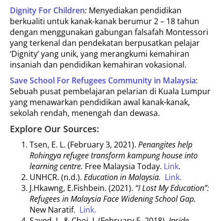
Dignity For Children
: Menyediakan pendidikan
berkualiti untuk kanak-kanak berumur 2 – 18 tahun
dengan menggunakan gabungan falsafah Montessori
yang terkenal dan pendekatan berpusatkan pelajar
‘Dignity’ yang unik, yang merangkumi kemahiran
insaniah dan pendidikan kemahiran vokasional.
Save School For Refugees Community in Malaysia
:
Sebuah pusat pembelajaran pelarian di Kuala Lumpur
yang menawarkan pendidikan awal kanak-kanak,
sekolah rendah, menengah dan dewasa.
Explore Our Sources:
Tsen, E. L. (February 3, 2021).
Penangites help
Rohingya refugee transform kampung house into
learning centre.
Free Malaysia Today.
Link
.
UNHCR. (n.d.).
Education in Malaysia.
Link.
J.Hkawng, E.Fishbein. (2021).
“I Lost My Education”:
Refugees in Malaysia Face Widening School Gap.
New Naratif.
Link.
Sayed, I., & Choi, J. (February 5, 2018).
Inside