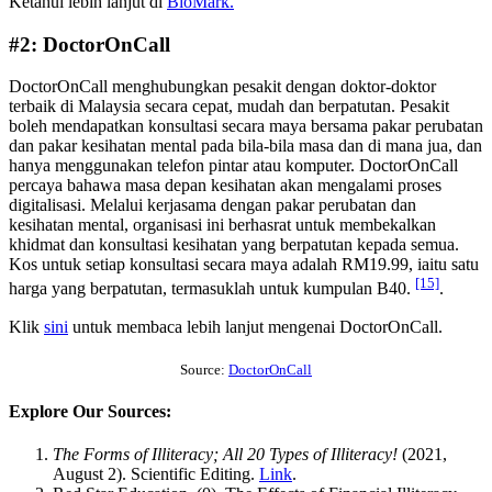
Ketahui lebih lanjut di
BioMark.
#2: DoctorOnCall
DoctorOnCall menghubungkan pesakit dengan doktor-doktor
terbaik di Malaysia secara cepat, mudah dan berpatutan. Pesakit
boleh mendapatkan konsultasi secara maya bersama pakar perubatan
dan pakar kesihatan mental pada bila-bila masa dan di mana jua, dan
hanya menggunakan telefon pintar atau komputer. DoctorOnCall
percaya bahawa masa depan kesihatan akan mengalami proses
digitalisasi. Melalui kerjasama dengan pakar perubatan dan
kesihatan mental, organisasi ini berhasrat untuk membekalkan
khidmat dan konsultasi kesihatan yang berpatutan kepada semua.
Kos untuk setiap konsultasi secara maya adalah RM19.99, iaitu satu
[15]
harga yang berpatutan, termasuklah untuk kumpulan B40.
.
Klik
sini
untuk membaca lebih lanjut mengenai DoctorOnCall.
Source:
DoctorOnCall
Explore Our Sources:
The Forms of Illiteracy; All 20 Types of Illiteracy!
(2021,
August 2). Scientific Editing.
Link
.