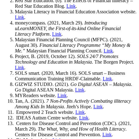
Red Star Education. (0). The Effects of Financial Illiteracy –
Red Star Education Blog.
Link
.
Malaysia Literacy in Financial Education Association website.
Link
.
moneycompass. (2021, March 29).
Introducing
uLearnMONEY, the First-of-its-kind Online Financial
Literacy Platform
.
Link
.
Malaysian Financial Planning Council (MFPC). (2021,
August 30).
Financial Literacy Programme “My Money &
Me.”
Malaysian Financial Planning Council.
Link
.
Project, B. (2019, October 12).
SOLS 24/7 Promotes
Technology and Education in Malaysia
. The Borgen Project.
L
i
nk
.
SOLS smart. (2020, March 16). SOLS smart – Business
Communication Training HRDF-Claimable.
Link
.
GIZWIZ STUDIO. (2021).
Go Digital ASEAN – Malaysia
.
Go Digital ASEAN Malaysia.
Link
.
MYReaders website.
Link
.
Tan, A. (2021).
7 Non-Profits Actively Combating illiteracy
Among Kids In Malaysia
. Jireh’s Hope.
Link
.
Empowered 2 Teach website.
Link
.
IDEAS Autism Centre website.
Link
.
Centers for Disease Control and Prevention (CDC). (2021,
March 29).
The What, Why, and How of Health Literacy
.
Centers for Disease Control and Prevention.
Link
.