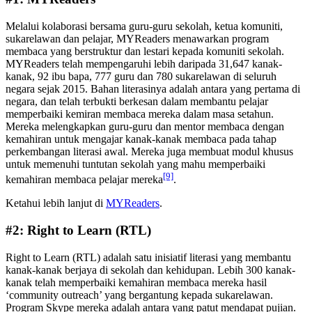
Melalui kolaborasi bersama guru-guru sekolah, ketua komuniti,
sukarelawan dan pelajar, MYReaders menawarkan program
membaca yang berstruktur dan lestari kepada komuniti sekolah.
MYReaders telah mempengaruhi lebih daripada 31,647 kanak-
kanak, 92 ibu bapa, 777 guru dan 780 sukarelawan di seluruh
negara sejak 2015. Bahan literasinya adalah antara yang pertama di
negara, dan telah terbukti berkesan dalam membantu pelajar
memperbaiki kemiran membaca mereka dalam masa setahun.
Mereka melengkapkan guru-guru dan mentor membaca dengan
kemahiran untuk mengajar kanak-kanak membaca pada tahap
perkembangan literasi awal. Mereka juga membuat modul khusus
untuk memenuhi tuntutan sekolah yang mahu memperbaiki
[9]
kemahiran membaca pelajar mereka
.
Ketahui lebih lanjut di
MYReaders
.
#2: Right to Learn (RTL)
Right to Learn (RTL) adalah satu inisiatif literasi yang membantu
kanak-kanak berjaya di sekolah dan kehidupan. Lebih 300 kanak-
kanak telah memperbaiki kemahiran membaca mereka hasil
‘community outreach’ yang bergantung kepada sukarelawan.
Program Skype mereka adalah antara yang patut mendapat pujian.