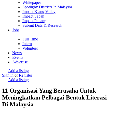
Whitepaper
Spotlight: Districts In Malaysia
Impact Klang Valley
Impact Sabah
Impact Penang
Submit Data & Research
Jobs
Full Time
Intern
Volunteer
News
Events
Advertise
Add a listing
Sign in
or
Register
Add a listing
11 Organisasi Yang Berusaha Untuk
Meningkatkan Pelbagai Bentuk Literasi
Di Malaysia