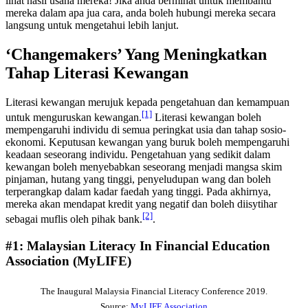
lihat hasil usaha mereka! Jika anda berminat untuk membantu
mereka dalam apa jua cara, anda boleh hubungi mereka secara
langsung untuk mengetahui lebih lanjut.
‘Changemakers’ Yang Meningkatkan
Tahap Literasi Kewangan
Literasi kewangan merujuk kepada pengetahuan dan kemampuan
[1]
untuk menguruskan kewangan.
Literasi kewangan boleh
mempengaruhi individu di semua peringkat usia dan tahap sosio-
ekonomi. Keputusan kewangan yang buruk boleh mempengaruhi
keadaan seseorang individu. Pengetahuan yang sedikit dalam
kewangan boleh menyebabkan seseorang menjadi mangsa skim
pinjaman, hutang yang tinggi, penyeludupan wang dan boleh
terperangkap dalam kadar faedah yang tinggi. Pada akhirnya,
mereka akan mendapat kredit yang negatif dan boleh diisytihar
[2]
sebagai muflis oleh pihak bank.
.
#1: Malaysian Literacy In Financial Education
Association (MyLIFE)
The Inaugural Malaysia Financial Literacy Conference 2019.
Source:
MyLIFE Association