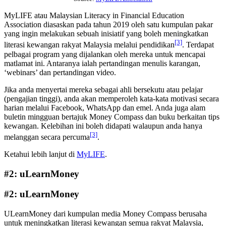
MyLIFE atau Malaysian Literacy in Financial Education
Association diasaskan pada tahun 2019 oleh satu kumpulan pakar
yang ingin melakukan sebuah inisiatif yang boleh meningkatkan
[3]
literasi kewangan rakyat Malaysia melalui pendidikan
. Terdapat
pelbagai program yang dijalankan oleh mereka untuk mencapai
matlamat ini. Antaranya ialah pertandingan menulis karangan,
‘webinars’ dan pertandingan video.
Jika anda menyertai mereka sebagai ahli bersekutu atau pelajar
(pengajian tinggi), anda akan memperoleh kata-kata motivasi secara
harian melalui Facebook, WhatsApp dan emel. Anda juga alam
buletin mingguan bertajuk Money Compass dan buku berkaitan tips
kewangan. Kelebihan ini boleh didapati walaupun anda hanya
[3]
melanggan secara percuma
.
Ketahui lebih lanjut di
MyLIFE
.
#2: uLearnMoney
#2: uLearnMoney
ULearnMoney dari kumpulan media Money Compass berusaha
untuk meningkatkan literasi kewangan semua rakyat Malaysia,