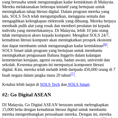
yang berusaha untuk mengurangkan kadar kemiskinan di Malaysia.
Mereka melaksanakan beberapa inisiatif yang bertujuan untuk
meningkatkan tahap literasi digital. Dalam program mereka yang
lalu, SOLS Tech telah mengumpulkan, mengguna semula dan
mengagihkan kelengkapan elektronik yang dibuang. Mereka berjaya
membaik pulih alat yang rosak dan memberi peralatan ini kepada
individu yang memerlukannya. Di Malaysia, lebih 10 juta orang
tidak mempunyai akses kepada komputer. Mengikut SOLS 24/7,
kemahiran literasi komputer akan meningkatkan prospek ekonomi
[6]
dan dapat membantu untuk mengurangkan kadar kemiskinan
.
SOLS Smart ialah program yang bertujuan untuk membantu
meningkatkan penguasaan Bahasa Inggeris dalam kalangan
kementerian kerajaan, agensi swasta, badan awam, universiti dan
sekolah. Kesemua program ini mempunyai komponen literasi
digital. Kini, mereka telah melatih lebih daripada 450,000 orang di 7
[7]
buah negara dalam jangka masa 20 tahun
.
Ketahui lebih lanjut di
SOLS Tech
dan
SOLS Smart
.
#2: Go Digital ASEAN
DI Malaysia, Go Digital ASEAN berazam untuk melengkapkan
15,000 belia dengan kemahiran literasi digital untuk membantu
mereka mengembangkan perusahaan mereka. Dengan ini, mereka